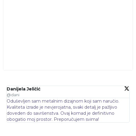
Danijela Jeličić
Ma
@dani
@m
Oduševljen sam metalnim dizajnom koji sam naručio.
Me
Kvaliteta izrade je nevjerojatna, svaki detalj je pažljivo
ba
doveden do savršenstva. Ovaj komad je definitivno
da
obogatio moj prostor. Preporučujem svima!
br