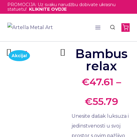
PROMOCIJA: Uz svaku narudžbu dobivate ukrasnu
statuetu!
KLIKNITE OVDJE
Bambus
Akcija!
relax
€
47.61
–
€
55.79
Unesite dašak luksuza i
jedinstvenosti u svoj
prostor s ovim pažljivo