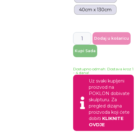
40cm x 130cm
Dodaj u košaricu
Kupi Sada
Dostupno odmah: Dostava kroz 1
- 4 dana!
Uz svaki kupljeni
proizvod na
POKLON dobivate
skulpturu. Za
pregled dizajna
proizvoda koji ćete
dobiti
KLIKNITE
OVDJE