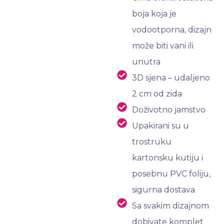
boja koja je
vodootporna, dizajn
može biti vani ili
unutra
3D sjena – udaljeno
2 cm od zida
Doživotno jamstvo
Upakirani su u
trostruku
kartonsku kutiju i
posebnu PVC foliju,
sigurna dostava
Sa svakim dizajnom
dobivate komplet