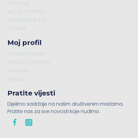
Proizvodi
AKCIJE I POPUSTI
Zadovoljni kupci
Kontakt
Moj profil
Kontrolna tabla
Podaci o korisniku
Narudžbu
Adresa
Pratite vijesti
Dijelimo sadržaje na našim društvenim mrežama.
Pratite nas za sve novosti koje nudimo.