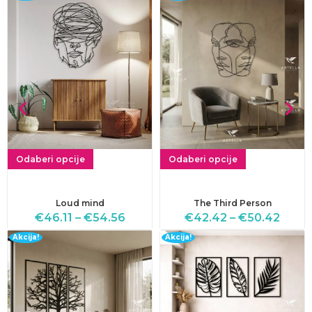
Odaberi opcije
Odaberi opcije
Loud mind
The Third Person
€
46.11
–
€
54.56
€
42.42
–
€
50.42
Akcija!
Akcija!