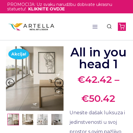
PROMOCIJA: Uz svaku narudžbu dobivate ukrasnu
statuetu!
KLIKNITE OVDJE
All in you
Akcija!
head 1
€
42.42
–
€
50.42
Unesite dašak luksuza i
jedinstvenosti u svoj
prostor s ovim pažljivo