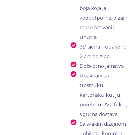
boja koja je
vodootporna, dizajn
može biti vani ili
unutra
3D sjena – udaljeno
2 cm od zida
Doživotno jamstvo
Upakirani su u
trostruku
kartonsku kutiju i
posebnu PVC foliju,
sigurna dostava
Sa svakim dizajnom
dobivate komplet