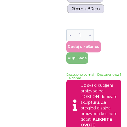
60cm x 80cm
Dodaj u košaricu
Kupi Sada
Dostupno odmah: Dostava kroz 1
- 4 dana!
Uz svaki kupljeni
proizvod na
POKLON dobivate
skulpturu. Za
pregled dizajna
proizvoda koji ćete
dobiti
KLIKNITE
OVDJE