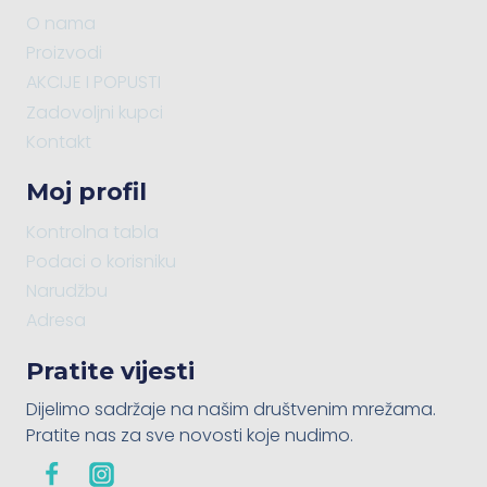
O nama
Proizvodi
AKCIJE I POPUSTI
Zadovoljni kupci
Kontakt
Moj profil
Kontrolna tabla
Podaci o korisniku
Narudžbu
Adresa
Pratite vijesti
Dijelimo sadržaje na našim društvenim mrežama.
Pratite nas za sve novosti koje nudimo.