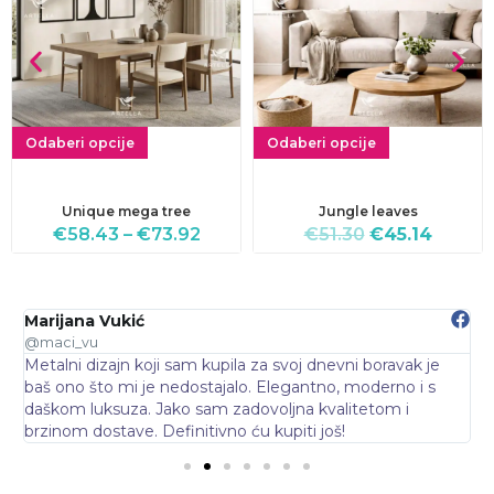
Odaberi opcije
Odaberi opcije
Unique mega tree
Jungle leaves
€
58.43
–
€
73.92
€
51.30
€
45.14
Marijana Vukić
N
@maci_vu
@
Metalni dizajn koji sam kupila za svoj dnevni boravak je
O
baš ono što mi je nedostajalo. Elegantno, moderno i s
d
daškom luksuza. Jako sam zadovoljna kvalitetom i
p
brzinom dostave. Definitivno ću kupiti još!