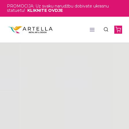
PROMOCIJA: Uz svaku narudžbu dobivate ukrasnu
statuetu!
KLIKNITE OVDJE