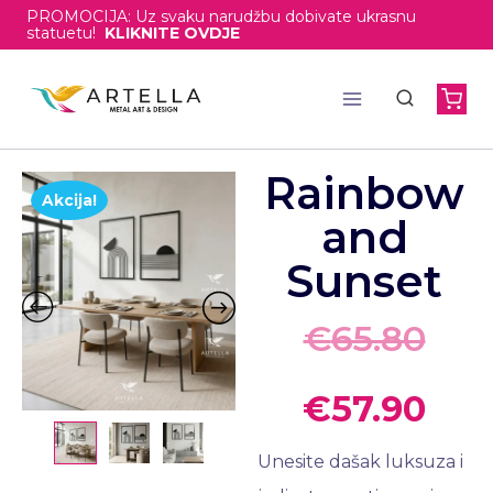
PROMOCIJA: Uz svaku narudžbu dobivate ukrasnu
statuetu!
KLIKNITE OVDJE
Rainbow
Akcija!
and
Sunset
€
65.80
€
57.90
Unesite dašak luksuza i