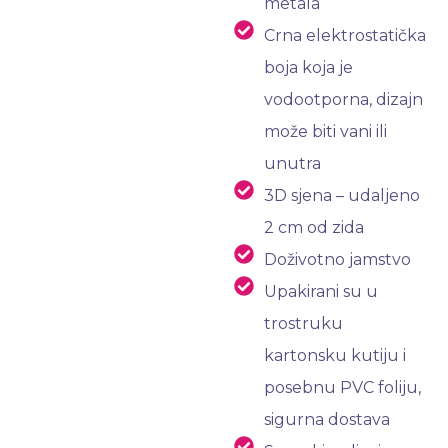
metala
Crna elektrostatička
boja koja je
vodootporna, dizajn
može biti vani ili
unutra
3D sjena – udaljeno
2 cm od zida
Doživotno jamstvo
Upakirani su u
trostruku
kartonsku kutiju i
posebnu PVC foliju,
sigurna dostava