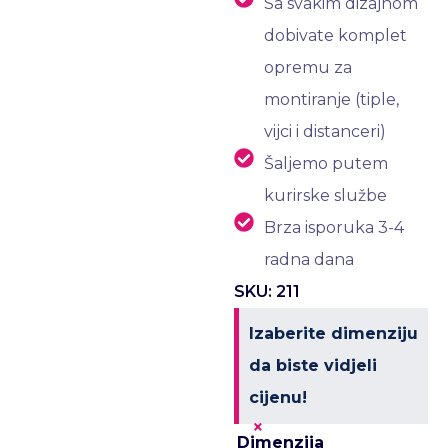
Sa svakim dizajnom
dobivate komplet
opremu za
montiranje (tiple,
vijci i distanceri)
Šaljemo putem
kurirske službe
Brza isporuka 3-4
radna dana
SKU: 211
Izaberite dimenziju
da biste vidjeli
cijenu!
×
Dimenzija