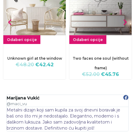
Odaberi opcije
Odaberi opcije
Unknown girl at the window
Two faces one soul (without
€
48.20
€
42.42
frame)
€
52.00
€
45.76
Marijana Vukić
N
@maci_vu
@
Metalni dizajn koji sam kupila za svoj dnevni boravak je
O
baš ono što mi je nedostajalo. Elegantno, moderno i s
d
daškom luksuza. Jako sam zadovoljna kvalitetom i
p
brzinom dostave. Definitivno ću kupiti još!