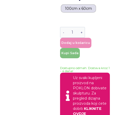
100cm x 60cm
Dodaj u košaricu
Kupi Sada
Dostupno odmah: Dostava kroz 1
- 4 dana!
Uz svaki kupljeni
proizvod na
POKLON dobivate
skulpturu. Za
pregled dizajna
proizvoda koji ćete
dobiti
KLIKNITE
OVDJE