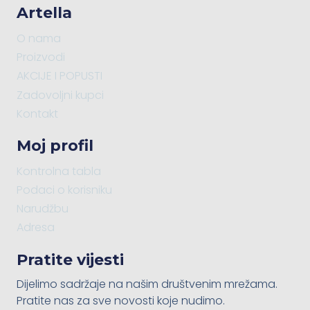
Artella
O nama
Proizvodi
AKCIJE I POPUSTI
Zadovoljni kupci
Kontakt
Moj profil
Kontrolna tabla
Podaci o korisniku
Narudžbu
Adresa
Pratite vijesti
Dijelimo sadržaje na našim društvenim mrežama.
Pratite nas za sve novosti koje nudimo.