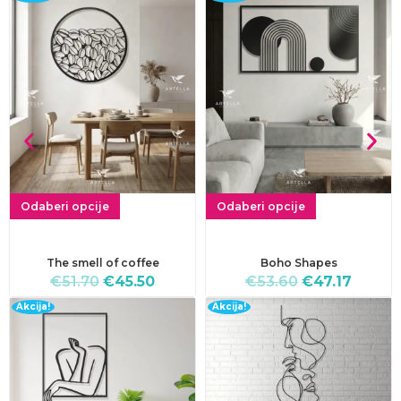
Odaberi opcije
Odaberi opcije
The smell of coffee
Boho Shapes
€
51.70
€
45.50
€
53.60
€
47.17
Akcija!
Akcija!