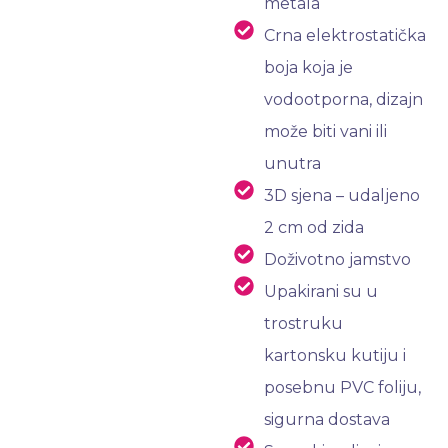
metala
Crna elektrostatička
boja koja je
vodootporna, dizajn
može biti vani ili
unutra
3D sjena – udaljeno
2 cm od zida
Doživotno jamstvo
Upakirani su u
trostruku
kartonsku kutiju i
posebnu PVC foliju,
sigurna dostava