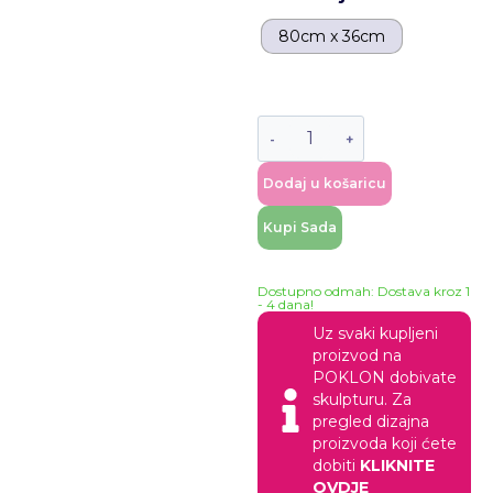
80cm x 36cm
Dodaj u košaricu
Kupi Sada
Dostupno odmah: Dostava kroz 1
- 4 dana!
Uz svaki kupljeni
proizvod na
POKLON dobivate
skulpturu. Za
pregled dizajna
proizvoda koji ćete
dobiti
KLIKNITE
OVDJE