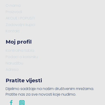
O nama
Proizvodi
AKCIJE I POPUSTI
Zadovoljni kupci
Kontakt
Moj profil
Kontrolna tabla
Podaci o korisniku
Narudžbu
Adresa
Pratite vijesti
Dijelimo sadržaje na našim društvenim mrežama.
Pratite nas za sve novosti koje nudimo.