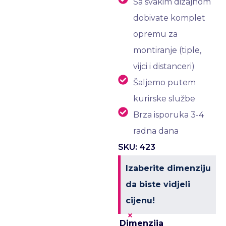
Sa svakim dizajnom
dobivate komplet
opremu za
montiranje (tiple,
vijci i distanceri)
Šaljemo putem
kurirske službe
Brza isporuka 3-4
radna dana
SKU: 423
Izaberite dimenziju
da biste vidjeli
cijenu!
×
Dimenzija