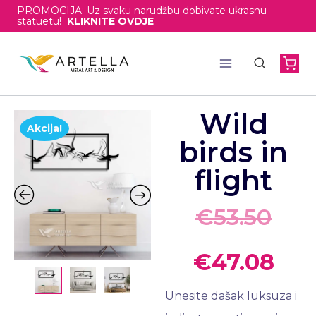
PROMOCIJA: Uz svaku narudžbu dobivate ukrasnu
statuetu!
KLIKNITE OVDJE
Wild
Akcija!
birds in
flight
€
53.50
€
47.08
Unesite dašak luksuza i