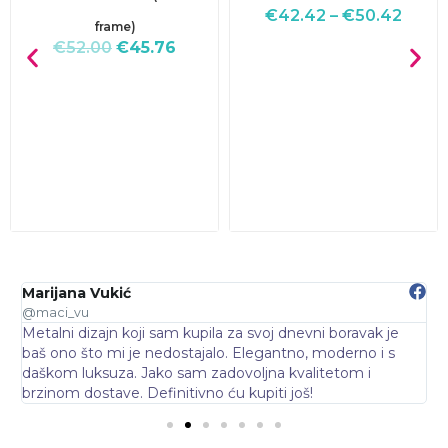
€
42.42
–
€
50.42
frame)
€
52.00
€
45.76
Marijana Vukić
N
@maci_vu
@
Metalni dizajn koji sam kupila za svoj dnevni boravak je
O
baš ono što mi je nedostajalo. Elegantno, moderno i s
d
daškom luksuza. Jako sam zadovoljna kvalitetom i
p
brzinom dostave. Definitivno ću kupiti još!