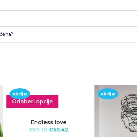
ećena?
a!
Akcija!
eri opcije
Endless love
€
57.30
€
50.42