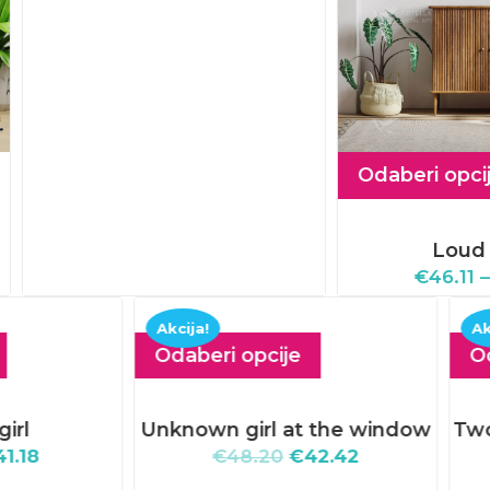
Odaberi opcije
Loud mind
€
46.11
–
€
54.56
a!
Akcija!
eri opcije
Odaberi opcije
wn girl at the window
Two faces one soul (w
€
48.20
€
42.42
frame)