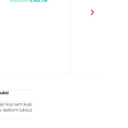
Nikola Križanović
@niki
jalo. Elegantno,
Ovaj metalni komad je pravo umjetničko djelo! T
 Definitivno ću
gostima. Svaka pohvala za preciznost u izradi!