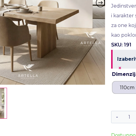
Jedinstven
i karakte
za one koji
kao poklo
SKU: 191
Izaberi
×
Dimenzij
110cm
Dostupno 