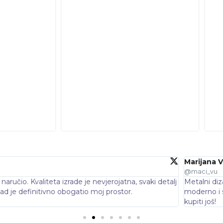
€
52.00
€
45.76
oji sam kupila za svoj dnevni boravak je baš ono što mi je nedosta
kom luksuza. Jako sam zadovoljna kvalitetom i brzinom dostave.