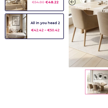
€
54.80
€
48.22
All in you head 2
€
42.42
–
€
50.42