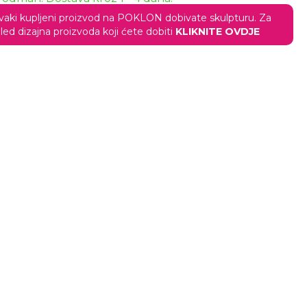
vaki kupljeni proizvod na POKLON dobivate skulpturu. Za
led dizajna proizvoda koji ćete dobiti
KLIKNITE OVDJE