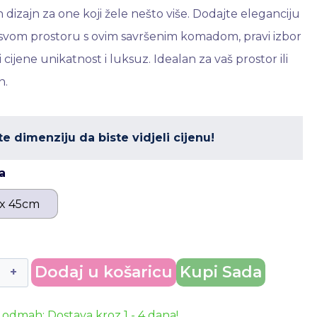
 dizajn za one koji žele nešto više. Dodajte eleganciju
r svom prostoru s ovim savršenim komadom, pravi izbor
 cijene unikatnost i luksuz. Idealan za vaš prostor ili
n.
te dimenziju da biste vidjeli cijenu!
a
 x 45cm
Dodaj u košaricu
Kupi Sada
odmah: Dostava kroz 1 - 4 dana!