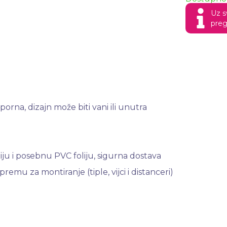
Uz s
preg
orna, dizajn može biti vani ili unutra
ju i posebnu PVC foliju, sigurna dostava
mu za montiranje (tiple, vijci i distanceri)