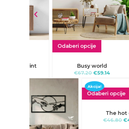
Odaberi opcije
 print
Busy world
93
€
67.20
€
59.14
Akcija!
Akcij
Odaberi opcije
Odab
The hot girl
Unkno
€
46.80
€
41.18