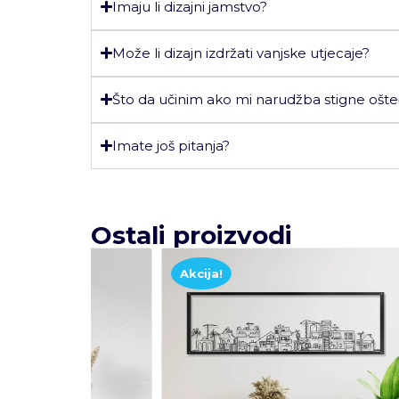
Imaju li dizajni jamstvo?
Može li dizajn izdržati vanjske utjecaje?
Što da učinim ako mi narudžba stigne ošt
Imate još pitanja?
Ostali proizvodi
Akcija!
Akcij
Odab