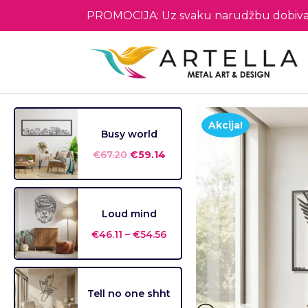
PROMOCIJA: Uz svaku narudžbu dobiva
Akcija!
Busy world
€
67.20
€
59.14
Loud mind
€
46.11
–
€
54.56
Tell no one shht