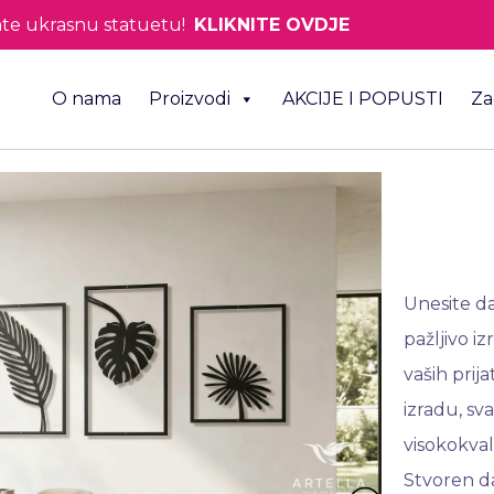
te ukrasnu statuetu!
KLIKNITE OVDJE
O nama
Proizvodi
AKCIJE I POPUSTI
Za
Unesite da
pažljivo i
vaših prij
izradu, sv
visokokval
Stvoren d