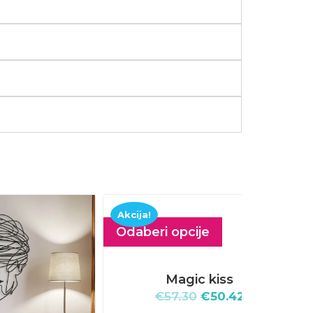
Akcija!
Akcija!
Odaberi opcije
Odaberi
Magic kiss
Тw
€
57.30
€
50.42
€