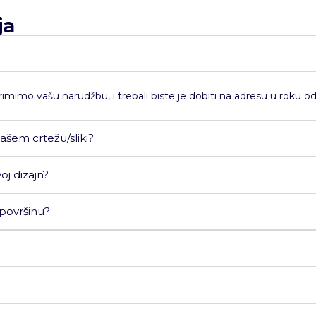
ja
mimo vašu narudžbu, i trebali biste je dobiti na adresu u roku od
ašem crtežu/sliki?
j dizajn?
 površinu?