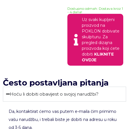
Dostupno odmah: Dostava kroz 1
- 4 dana!
Uz svaki kupljeni
proizvod na
POKLON dobivate
skulpturu. Za
pregled dizajna
proizvoda koji ćete
dobiti
KLIKNITE
OVDJE
Često postavljana pitanja
Hoću li dobiti obavijest o svojoj narudžbi?
Da, kontaktirat ćemo vas putem e-maila čim primimo
vašu narudžbu, i trebali biste je dobiti na adresu u roku
od 3-5 dana.