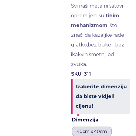
Svi naši metalni satovi
opremljeni su
tihim
mehanizmom
, što
znači da kazaljke rade
glatko,bez buke I bez
ikakvih smetnji od
zvuka.
SKU: 311
Izaberite dimenziju
da biste vidjeli
cijenu!
×
Dimenzija
40cm x 40cm