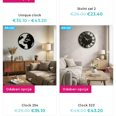
Stolni sat 2
€
26.00
€
23.40
Unique clock
€
35.10
–
€
43.20
Akcija!
Akcija!
Odaberi opcije
Odaberi opcije
Clock 254
Clock 323
€
39.00
€
35.10
€
48.00
€
43.20