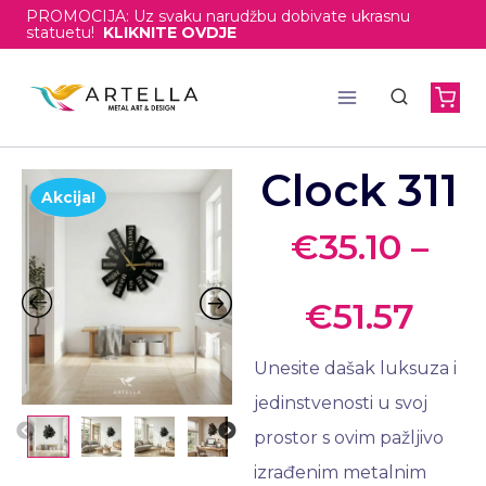
PROMOCIJA: Uz svaku narudžbu dobivate ukrasnu
statuetu!
KLIKNITE OVDJE
Clock 311
Akcija!
€
35.10
–
€
51.57
Unesite dašak luksuza i
jedinstvenosti u svoj
prostor s ovim pažljivo
izrađenim metalnim