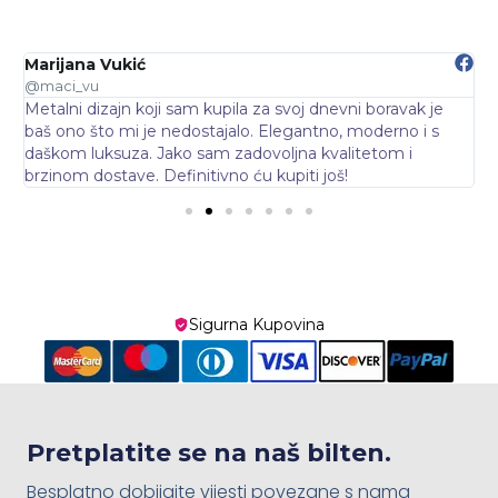
Marijana Vukić
N
@maci_vu
@
Metalni dizajn koji sam kupila za svoj dnevni boravak je
O
baš ono što mi je nedostajalo. Elegantno, moderno i s
d
daškom luksuza. Jako sam zadovoljna kvalitetom i
p
brzinom dostave. Definitivno ću kupiti još!
Sigurna Kupovina
Pretplatite se na naš bilten.
Besplatno dobijajte vijesti povezane s nama