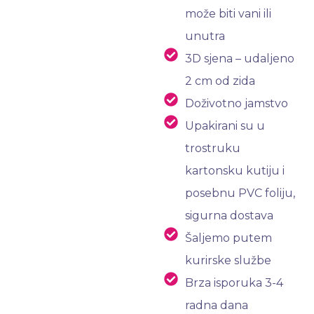
može biti vani ili
unutra
3D sjena – udaljeno
2 cm od zida
Doživotno jamstvo
Upakirani su u
trostruku
kartonsku kutiju i
posebnu PVC foliju,
sigurna dostava
Šaljemo putem
kurirske službe
Brza isporuka 3-4
radna dana