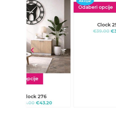
Akcija!
Akcij
Odaberi opcije
Odab
Clock 254
€
39.00
€
35.10
.20