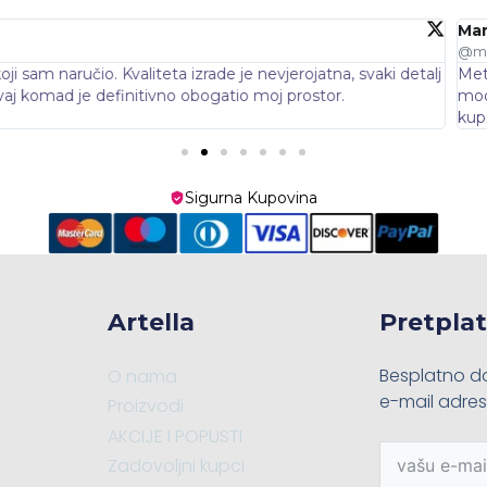
oji sam kupila za svoj dnevni boravak je baš ono što mi je nedosta
kom luksuza. Jako sam zadovoljna kvalitetom i brzinom dostave.
Sigurna Kupovina
Artella
Pretplat
Besplatno do
O nama
e-mail adres
Proizvodi
AKCIJE I POPUSTI
Zadovoljni kupci