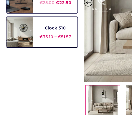
€
25.00
€
22.50
Clock 310
€
35.10
–
€
51.57