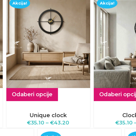
a!
Akcija!
eri opcije
Odaberi opcije
Unique clock
Clock 310
€
35.10
–
€
43.20
€
35.10
–
€
51.57