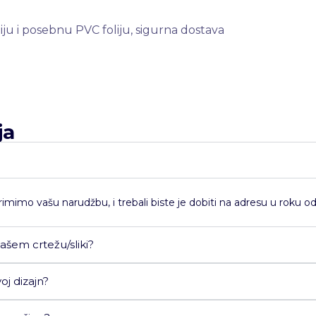
ju i posebnu PVC foliju, sigurna dostava
ja
mimo vašu narudžbu, i trebali biste je dobiti na adresu u roku od
ašem crtežu/sliki?
j dizajn?