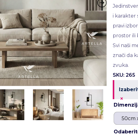
Jedinstven
i karakte
pravi izbo
prostor il
Svi naši m
znači da k
zvuka.
SKU: 265
Izaberi
×
Dimenzij
50cm 
Odaberit