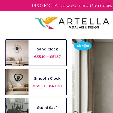
PROMOCIJA: Uz svaku narudžbu dobiva
Akcija!
Sand Clock
€
35.10
–
€
51.57
Smooth Clock
€
35.10
–
€
43.20
Stolni Sat 1