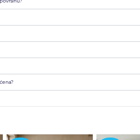
 površinu?
ećena?