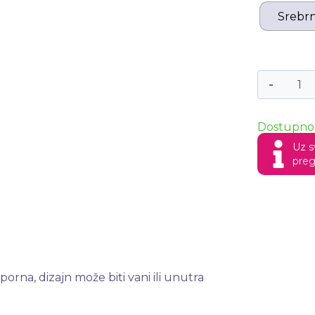
Srebrn
Dostupno 
Uz s
preg
orna, dizajn može biti vani ili unutra