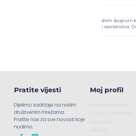
Marijana Vukić
@maci_vu
 Kvaliteta izrade je nevjerojatna, svaki detalj
Metalni dizajn k
 definitivno obogatio moj prostor.
moderno i s daš
kupiti još!
Pratite vijesti
Moj profil
Dijelimo sadržaje na našim
Kontrolna tabla
društvenim mrežama.
Podaci o korisniku
Pratite nas za sve novosti koje
Narudžbu
nudimo.
Adresa