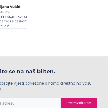
Nikola Križanović
@niki
jalo. Elegantno,
Ovaj metalni komad je pravo umjetničko djelo! T
 Definitivno ću
gostima. Svaka pohvala za preciznost u izradi!
ite se na naš bilten.
bijajte vijesti povezane s nama direktno na vašu
u.
Pretplatite se