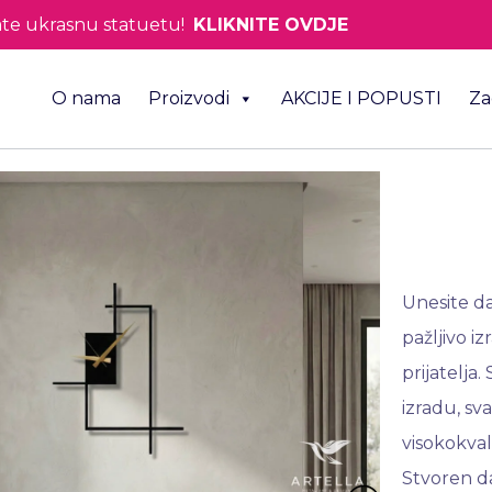
te ukrasnu statuetu!
KLIKNITE OVDJE
O nama
Proizvodi
AKCIJE I POPUSTI
Za
Unesite da
pažljivo i
prijatelja
izradu, sv
visokokval
Stvoren da