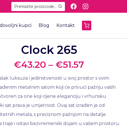
Pretražite proizvode...
dovoljni kupci
Blog
Kontakt
Clock 265
€
43.20
–
€
51.57
šak luksuza i jedinstvenosti u svoj prostor s ovim
zrađenim metalnim satom koji će privući pažnju vaših
. Stvoren za one koji cijene eleganciju i vrhunsku
aki sat prava je umjetnost. Ovaj sat izrađen je od
itetnih metala, s preciznom pažnjom na detalje.
 traje i ostavi bezvremenski dojam u vašem prostoru.