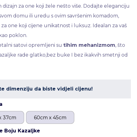
 dizajn za one koji žele nešto više. Dodajte eleganciju
r svom domu ili uredu s ovim savršenim komadom,
r za one koji cijene unikatnost i luksuz. Idealan za vaš
i kao poklon.
etalni satovi opremljeni su
tihim mehanizmom
, što
azaljke rade glatko,bez buke I bez ikakvih smetnji od
te dimenziju da biste vidjeli cijenu!
a
x 37cm
60cm x 45cm
e Boju Kazaljke