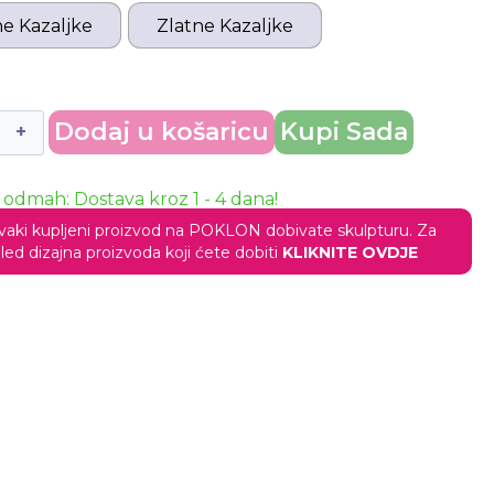
e Kazaljke
Zlatne Kazaljke
Dodaj u košaricu
Kupi Sada
odmah: Dostava kroz 1 - 4 dana!
vaki kupljeni proizvod na POKLON dobivate skulpturu. Za
led dizajna proizvoda koji ćete dobiti
KLIKNITE OVDJE