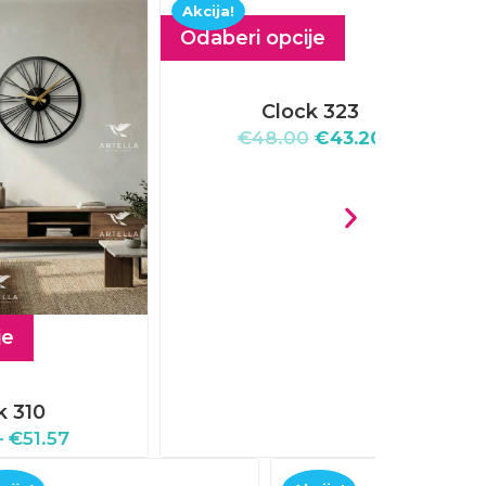
Akcija!
Akcija!
Odaberi opcije
Odaberi
Clock 323
€
48.00
€
43.20
€