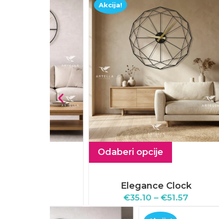
Akcija!
Akcij
Odaberi opcije
Odab
Elegance Clock
.57
€
35.10
–
€
51.57