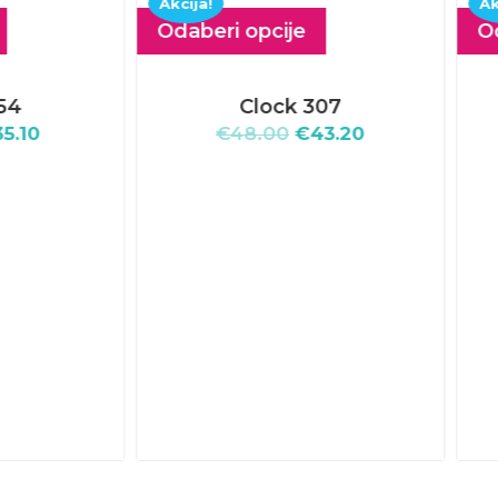
a!
Akcija!
eri opcije
Odaberi opcije
Clock 307
Clock 304
€
48.00
€
43.20
€
35.10
–
€
51.57