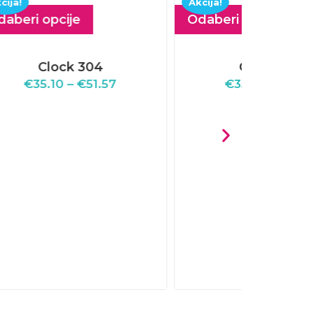
Akcija!
Akcija!
Odaberi opcije
Clock 303
€
35.10
–
€
51.57
Odaberi
€