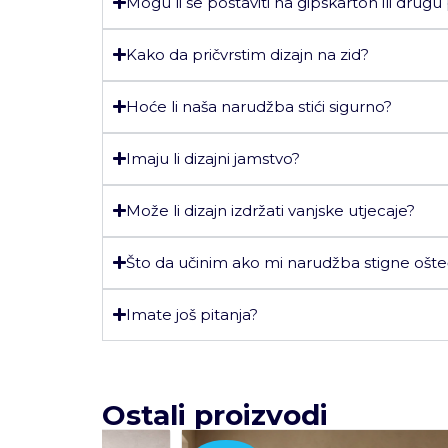
Mogu li se postaviti na gipskarton ili drugu
Kako da pričvrstim dizajn na zid?
Hoće li naša narudžba stići sigurno?
Imaju li dizajni jamstvo?
Može li dizajn izdržati vanjske utjecaje?
Što da učinim ako mi narudžba stigne ošt
Imate još pitanja?
Ostali proizvodi