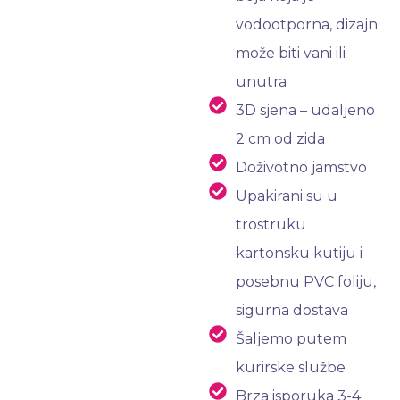
vodootporna, dizajn
može biti vani ili
unutra
3D sjena – udaljeno
2 cm od zida
Doživotno jamstvo
Upakirani su u
trostruku
kartonsku kutiju i
posebnu PVC foliju,
sigurna dostava
Šaljemo putem
kurirske službe
Brza isporuka 3-4