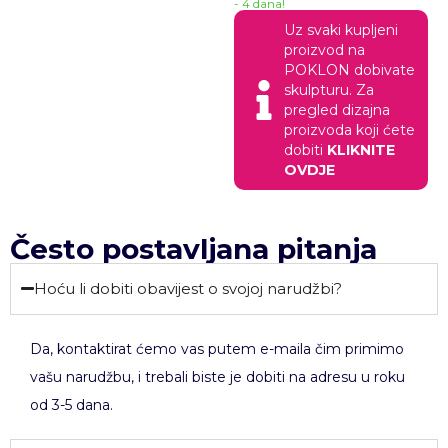
- 4 dana!
Uz svaki kupljeni
proizvod na
POKLON dobivate
skulpturu. Za
pregled dizajna
proizvoda koji ćete
dobiti
KLIKNITE
OVDJE
Često postavljana pitanja
Hoću li dobiti obavijest o svojoj narudžbi?
Da, kontaktirat ćemo vas putem e-maila čim primimo
vašu narudžbu, i trebali biste je dobiti na adresu u roku
od 3-5 dana.