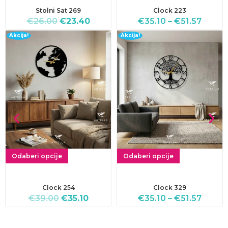
Stolni Sat 269
Clock 223
€
26.00
€
23.40
€
35.10
–
€
51.57
Akcija!
Akcija!
Odaberi opcije
Odaberi opcije
Clock 254
Clock 329
€
39.00
€
35.10
€
35.10
–
€
51.57