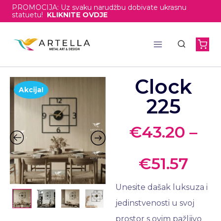
PROMOCIJA: Uz svaku narudžbu dobivate ukrasnu
statuetu!
KLIKNITE OVDJE
Clock
Akcija!
225
€
43.20
–
€
51.57
Unesite dašak luksuza i
jedinstvenosti u svoj
prostor s ovim pažljivo