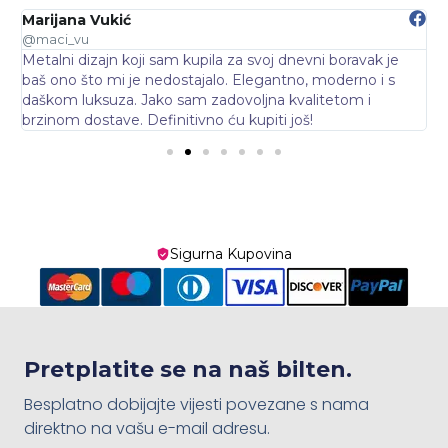
Marijana Vukić
N
@maci_vu
@
Metalni dizajn koji sam kupila za svoj dnevni boravak je
O
baš ono što mi je nedostajalo. Elegantno, moderno i s
d
daškom luksuza. Jako sam zadovoljna kvalitetom i
p
brzinom dostave. Definitivno ću kupiti još!
Sigurna Kupovina
Pretplatite se na naš bilten.
Besplatno dobijajte vijesti povezane s nama
direktno na vašu e-mail adresu.