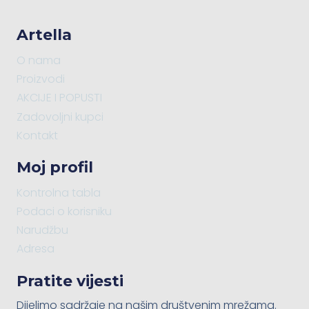
Artella
O nama
Proizvodi
AKCIJE I POPUSTI
Zadovoljni kupci
Kontakt
Moj profil
Kontrolna tabla
Podaci o korisniku
Narudžbu
Adresa
Pratite vijesti
Dijelimo sadržaje na našim društvenim mrežama.