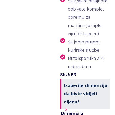
Sa svakim dizajnom
dobivate komplet
opremu za
montiranje (tiple,
vijci i distanceri)
Šaljemo putem
kurirske službe
Brza isporuka 3-4
radna dana
SKU: 83
Izaberite dimenziju
da biste vidjeli
cijenu!
×
Dimenzija