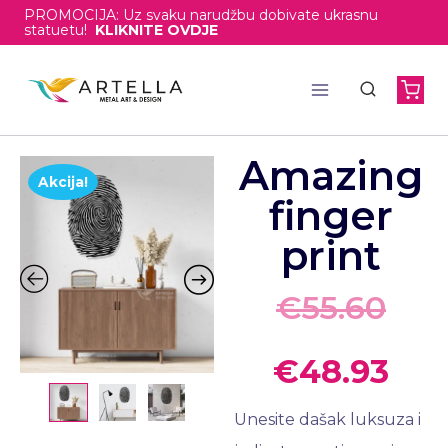
PROMOCIJA: Uz svaku narudžbu dobivate ukrasnu
statuetu!
KLIKNITE OVDJE
Amazing
Akcija!
finger
print
€
55.60
€
48.93
Unesite dašak luksuza i