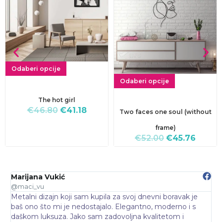
Odaberi opcije
Odaberi opcije
The hot girl
€
46.80
€
41.18
Two faces one soul (without
frame)
€
52.00
€
45.76
Marijana Vukić
N
@maci_vu
@
Metalni dizajn koji sam kupila za svoj dnevni boravak je
O
baš ono što mi je nedostajalo. Elegantno, moderno i s
d
daškom luksuza. Jako sam zadovoljna kvalitetom i
p