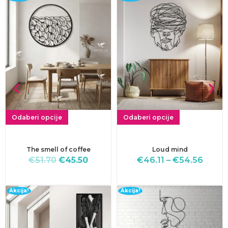
Odaberi opcije
Odaberi opcije
The smell of coffee
Loud mind
€
51.70
€
45.50
€
46.11
–
€
54.56
Akcija!
Akcija!