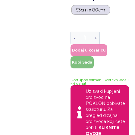
53cm x 80cm
Dodaj u košaricu
Kupi Sada
Dostupno odmah: Dostava kroz 1
- 4 dana!
Uz svaki kupljeni
proizvod na
POKLON dobivate
skulpturu. Za
pregled dizajna
proizvoda koji ćete
dobiti
KLIKNITE
OVDJE