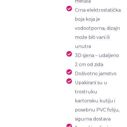
metala
Crna elektrostatička
boja koja je
vodootporna, dizajn
može biti vani ili
unutra
3D sjena – udaljeno
2 cm od zida
Doživotno jamstvo
Upakirani su u
trostruku
kartonsku kutiju i
posebnu PVC foliju,
sigurna dostava